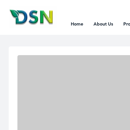
Home
About Us
Pr