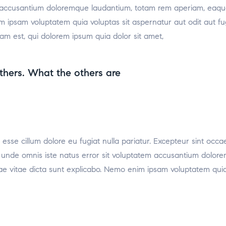
m accusantium doloremque laudantium, totam rem aperiam, eaque i
m ipsam voluptatem quia voluptas sit aspernatur aut odit aut f
am est, qui dolorem ipsum quia dolor sit amet,
thers. What the others are
t esse cillum dolore eu fugiat nulla pariatur. Excepteur sint occa
tis unde omnis iste natus error sit voluptatem accusantium dol
atae vitae dicta sunt explicabo. Nemo enim ipsam voluptatem quia 