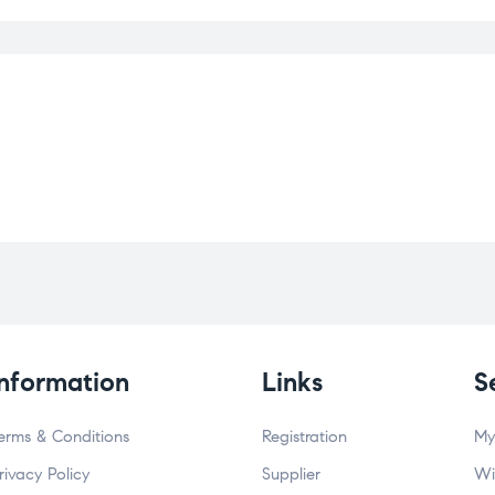
Information
Links
S
erms & Conditions
Registration
My
rivacy Policy
Supplier
Wi