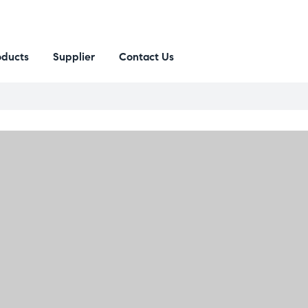
oducts
Supplier
Contact Us